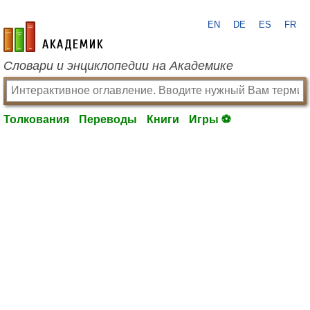
EN
DE
ES
FR
academic.ru
Словари и энциклопедии на Академике
Толкования
Переводы
Книги
Игры ⚽