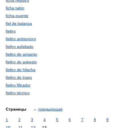
ficha registro
ficha talón
ficha-puente
fiel de balanza
fieltro
fieltro antisonoro
fieltro asfaltado
fieltro de amianto
fieltro de asbesto
fieltro de hilacha
fieltro de trapo
fieltro filtrador
fieltro técnico
Страницы
←
предыдущая
1
2
3
4
5
6
7
8
9
10
11
12
13